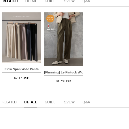
RELATED
DETAIL
GUIDE
REVIEW
Q&A
Flow Span Wide Pants
[Planning] Le Pintuck Wide fleece lined Slacks
67.17 USD
84.73 USD
RELATED
DETAIL
GUIDE
REVIEW
Q&A