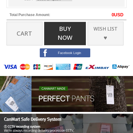
0
USD
Total Purchase Amount:
BUY
WISH LIST
CART
NOW
♥
Facebook Login