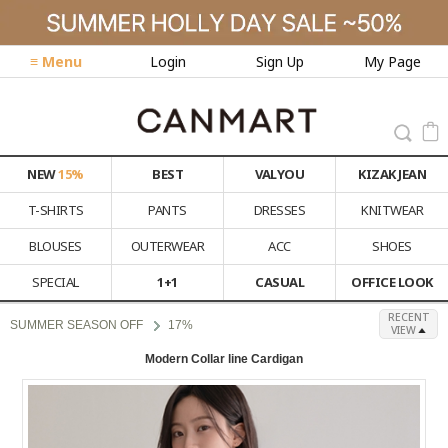
≡ Menu
Login
Sign Up
My Page
NEW
15%
BEST
VALYOU
KIZAK JEAN
T-SHIRTS
PANTS
DRESSES
KNITWEAR
BLOUSES
OUTERWEAR
ACC
SHOES
SPECIAL
1+1
CASUAL
OFFICE LOOK
RECENT
SUMMER SEASON OFF
17%
VIEW
Modern Collar line Cardigan