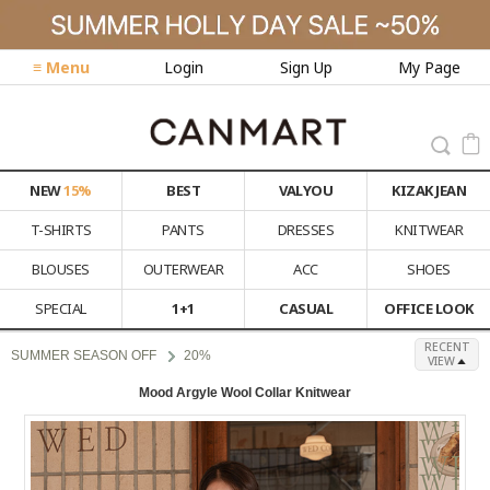
≡ Menu
Login
Sign Up
My Page
NEW
15%
BEST
VALYOU
KIZAK JEAN
T-SHIRTS
PANTS
DRESSES
KNITWEAR
BLOUSES
OUTERWEAR
ACC
SHOES
SPECIAL
1+1
CASUAL
OFFICE LOOK
RECENT
SUMMER SEASON OFF
20%
VIEW
Mood Argyle Wool Collar Knitwear