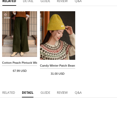
RELATED
DETAIL
GUIDE
REVIEW
Q&A
Cotton Peach Pintuck Wide Banding Pants
Candy Winter Patch Beanie
67.99 USD
31.00 USD
RELATED
DETAIL
GUIDE
REVIEW
Q&A