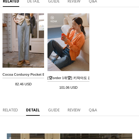
RELATED
DETAIL
GUIDE
REVIEW
Q&A
Cocoa Corduroy Pocket Banding Pants
[🏆order 1위🏆] 키작아도 괜찮진 59ver (롱핏와이드)
82.46 USD
101.06 USD
RELATED
DETAIL
GUIDE
REVIEW
Q&A