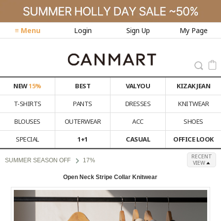
≡ Menu
Login
Sign Up
My Page
NEW
15%
BEST
VALYOU
KIZAK JEAN
T-SHIRTS
PANTS
DRESSES
KNITWEAR
BLOUSES
OUTERWEAR
ACC
SHOES
SPECIAL
1+1
CASUAL
OFFICE LOOK
RECENT
SUMMER SEASON OFF
17%
VIEW
Open Neck Stripe Collar Knitwear