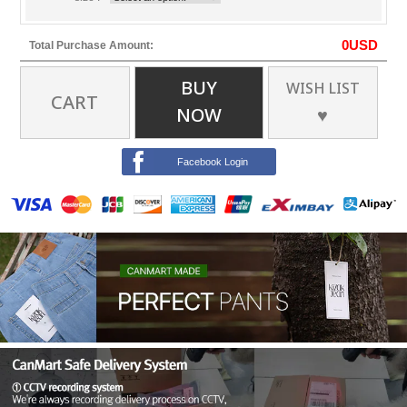
0
USD
Total Purchase Amount:
BUY
WISH LIST
CART
NOW
♥
Facebook Login