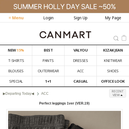
≡ Menu
Login
Sign Up
My Page
NEW
15%
BEST
VALYOU
KIZAK JEAN
T-SHIRTS
PANTS
DRESSES
KNITWEAR
BLOUSES
OUTERWEAR
ACC
SHOES
SPECIAL
1+1
CASUAL
OFFICE LOOK
RECENT
▶Departing Today◀
ACC
VIEW
Perfect leggings 1ver (VER.19)