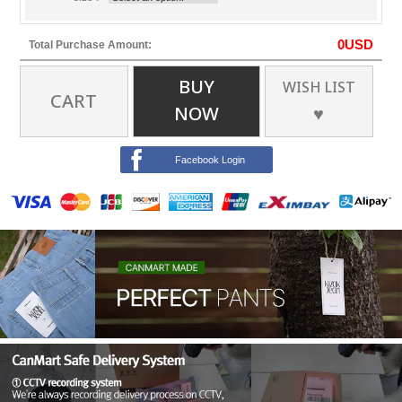
0
USD
Total Purchase Amount:
BUY
WISH LIST
CART
NOW
♥
Facebook Login