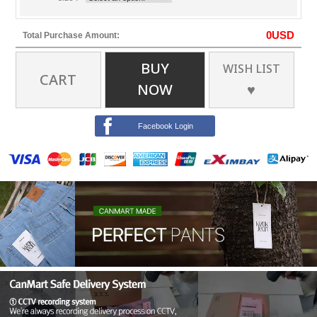
0
USD
Total Purchase Amount:
BUY
WISH LIST
CART
NOW
♥
Facebook Login