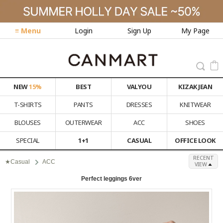
≡ Menu
Login
Sign Up
My Page
NEW
15%
BEST
VALYOU
KIZAK JEAN
T-SHIRTS
PANTS
DRESSES
KNITWEAR
BLOUSES
OUTERWEAR
ACC
SHOES
SPECIAL
1+1
CASUAL
OFFICE LOOK
RECENT
★Casual
ACC
VIEW
Perfect leggings 6ver