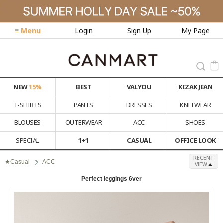
≡ Menu
Login
Sign Up
My Page
NEW
15%
BEST
VALYOU
KIZAK JEAN
T-SHIRTS
PANTS
DRESSES
KNITWEAR
BLOUSES
OUTERWEAR
ACC
SHOES
SPECIAL
1+1
CASUAL
OFFICE LOOK
RECENT
★Casual
ACC
VIEW
Perfect leggings 6ver