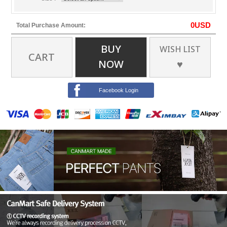
0
USD
Total Purchase Amount:
BUY
WISH LIST
CART
NOW
♥
Facebook Login