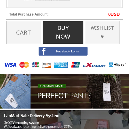
0
USD
Total Purchase Amount:
BUY
WISH LIST
CART
NOW
♥
Facebook Login