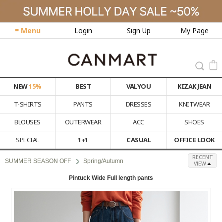
≡ Menu
Login
Sign Up
My Page
NEW
15%
BEST
VALYOU
KIZAK JEAN
T-SHIRTS
PANTS
DRESSES
KNITWEAR
BLOUSES
OUTERWEAR
ACC
SHOES
SPECIAL
1+1
CASUAL
OFFICE LOOK
RECENT
SUMMER SEASON OFF
Spring/Autumn
VIEW
Pintuck Wide Full length pants