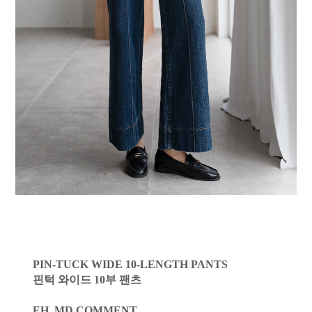
PIN-TUCK WIDE 10-LENGTH PANTS
핀턱 와이드 10부 팬츠
EH_MD COMMENT