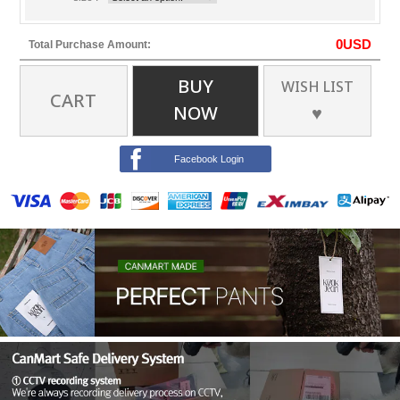
0
USD
Total Purchase Amount:
BUY
WISH LIST
CART
NOW
♥
Facebook Login