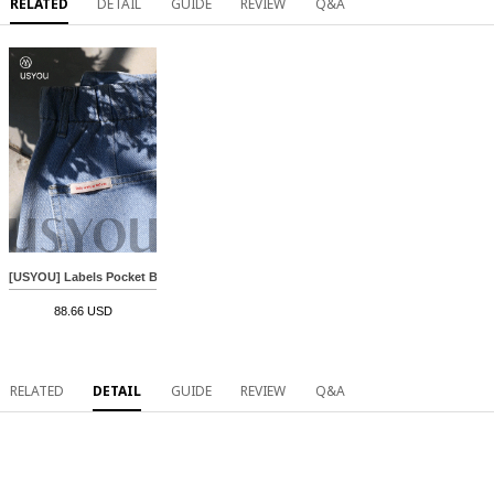
RELATED
DETAIL
GUIDE
REVIEW
Q&A
[USYOU] Labels Pocket Bermuda Denim Pants
88.66 USD
RELATED
DETAIL
GUIDE
REVIEW
Q&A