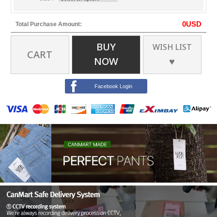
0
USD
Total Purchase Amount:
BUY
WISH LIST
CART
NOW
♥
Facebook Login