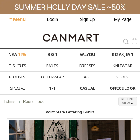
≡ Menu
Login
Sign Up
My Page
NEW
15%
BEST
VALYOU
KIZAK JEAN
T-SHIRTS
PANTS
DRESSES
KNITWEAR
BLOUSES
OUTERWEAR
ACC
SHOES
SPECIAL
1+1
CASUAL
OFFICE LOOK
RECENT
T-shirts
Raund neck
VIEW
Point State Lettering T-shirt