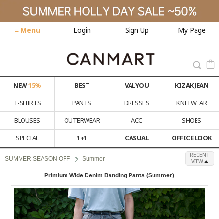
≡ Menu
Login
Sign Up
My Page
NEW
15%
BEST
VALYOU
KIZAK JEAN
T-SHIRTS
PANTS
DRESSES
KNITWEAR
BLOUSES
OUTERWEAR
ACC
SHOES
SPECIAL
1+1
CASUAL
OFFICE LOOK
RECENT
SUMMER SEASON OFF
Summer
VIEW
Primium Wide Denim Banding Pants (Summer)