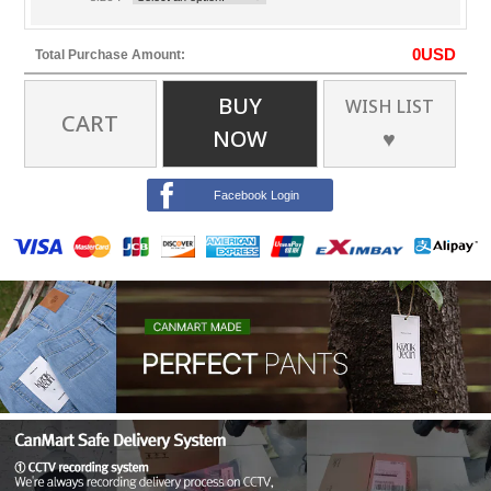
0
USD
Total Purchase Amount:
BUY
WISH LIST
CART
NOW
♥
Facebook Login