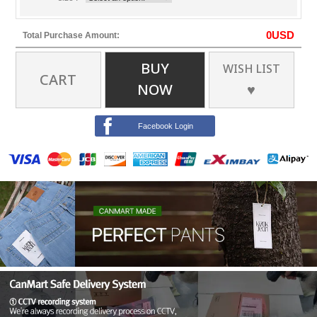
0
USD
Total Purchase Amount:
BUY
WISH LIST
CART
NOW
♥
Facebook Login