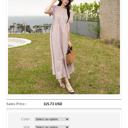
Sales Price :
115.73 USD
Color :
size :