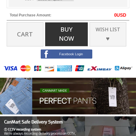
0
USD
Total Purchase Amount:
BUY
WISH LIST
CART
NOW
♥
Facebook Login