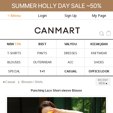
≡ Menu
Login
Sign Up
My Page
NEW
15%
BEST
VALYOU
KIZAK JEAN
T-SHIRTS
PANTS
DRESSES
KNITWEAR
BLOUSES
OUTERWEAR
ACC
SHOES
SPECIAL
1+1
CASUAL
OFFICE LOOK
RECENT
★Casual
Blouses / Shirts
VIEW
Punching Lace Short-sleeve Blouse