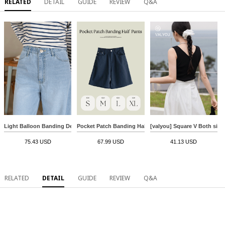
RELATED
DETAIL
GUIDE
REVIEW
Q&A
Light Balloon Banding Denim Pants
Pocket Patch Banding Half-length Pants
[valyou] Square V Both sides
75.43 USD
67.99 USD
41.13 USD
RELATED
DETAIL
GUIDE
REVIEW
Q&A