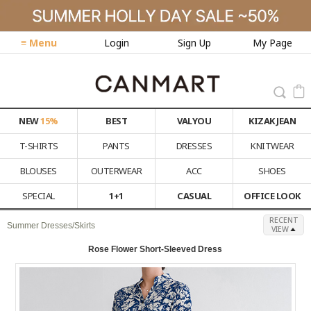
≡ Menu
Login
Sign Up
My Page
NEW
15%
BEST
VALYOU
KIZAK JEAN
T-SHIRTS
PANTS
DRESSES
KNITWEAR
BLOUSES
OUTERWEAR
ACC
SHOES
SPECIAL
1+1
CASUAL
OFFICE LOOK
RECENT
Summer Dresses/Skirts
VIEW
Rose Flower Short-Sleeved Dress