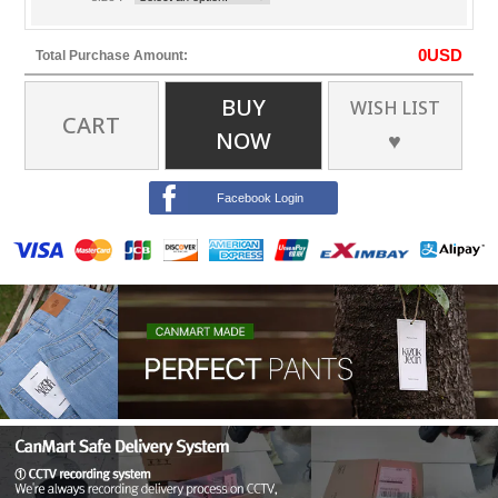
0
USD
Total Purchase Amount:
BUY
WISH LIST
CART
NOW
♥
Facebook Login