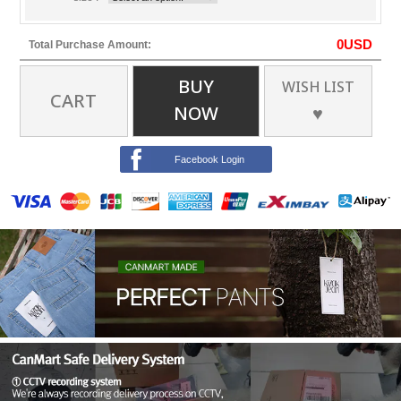
0
USD
Total Purchase Amount:
BUY
WISH LIST
CART
NOW
♥
Facebook Login