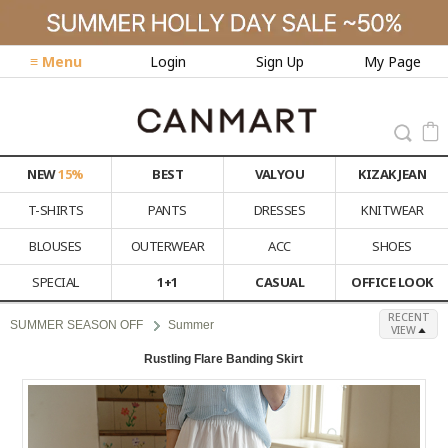
≡ Menu
Login
Sign Up
My Page
NEW
15%
BEST
VALYOU
KIZAK JEAN
T-SHIRTS
PANTS
DRESSES
KNITWEAR
BLOUSES
OUTERWEAR
ACC
SHOES
SPECIAL
1+1
CASUAL
OFFICE LOOK
RECENT
SUMMER SEASON OFF
Summer
VIEW
Rustling Flare Banding Skirt