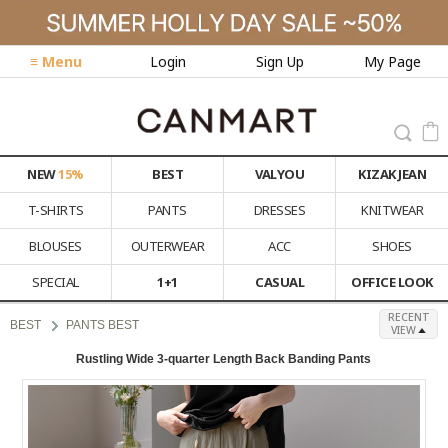
≡ Menu
Login
Sign Up
My Page
NEW
15%
BEST
VALYOU
KIZAK JEAN
T-SHIRTS
PANTS
DRESSES
KNITWEAR
BLOUSES
OUTERWEAR
ACC
SHOES
SPECIAL
1+1
CASUAL
OFFICE LOOK
RECENT
BEST
PANTS BEST
VIEW
Rustling Wide 3-quarter Length Back Banding Pants