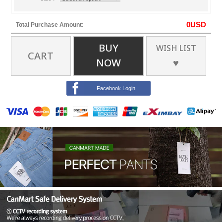
0
USD
Total Purchase Amount:
BUY
WISH LIST
CART
NOW
♥
Facebook Login