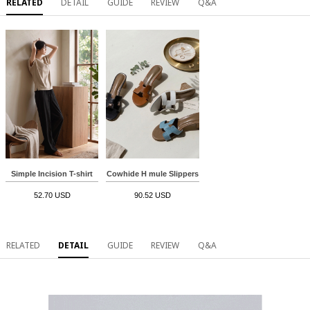
RELATED
DETAIL
GUIDE
REVIEW
Q&A
Simple Incision T-shirt
Cowhide H mule Slippers
52.70 USD
90.52 USD
RELATED
DETAIL
GUIDE
REVIEW
Q&A