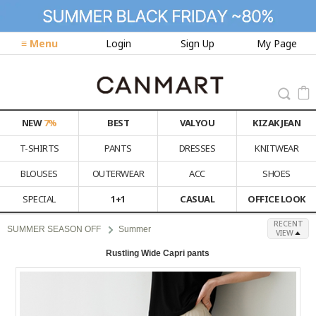
≡ Menu
Login
Sign Up
My Page
NEW
7%
BEST
VALYOU
KIZAK JEAN
T-SHIRTS
PANTS
DRESSES
KNITWEAR
BLOUSES
OUTERWEAR
ACC
SHOES
SPECIAL
1+1
CASUAL
OFFICE LOOK
RECENT
SUMMER SEASON OFF
Summer
VIEW
Rustling Wide Capri pants