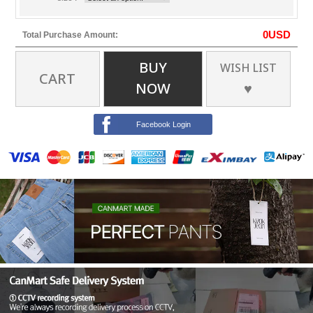
0
USD
Total Purchase Amount:
BUY
WISH LIST
CART
NOW
♥
Facebook Login