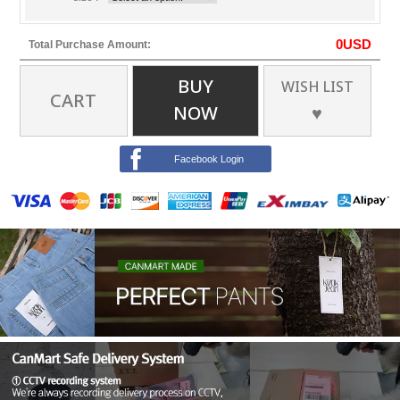
0
USD
Total Purchase Amount:
BUY
WISH LIST
CART
NOW
♥
Facebook Login