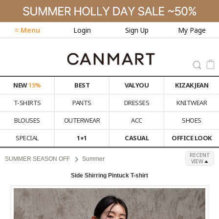
≡ Menu
Login
Sign Up
My Page
NEW
15%
BEST
VALYOU
KIZAK JEAN
T-SHIRTS
PANTS
DRESSES
KNITWEAR
BLOUSES
OUTERWEAR
ACC
SHOES
SPECIAL
1+1
CASUAL
OFFICE LOOK
RECENT
SUMMER SEASON OFF
Summer
VIEW
Side Shirring Pintuck T-shirt