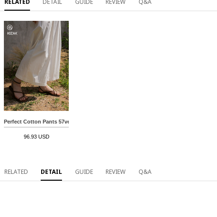
RELATED
DETAIL
GUIDE
REVIEW
Q&A
Perfect Cotton Pants 57ver (summer cropped wide)
96.93 USD
RELATED
DETAIL
GUIDE
REVIEW
Q&A