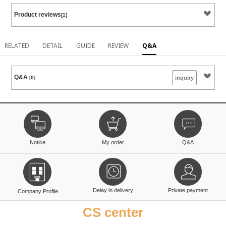
Product reviews
[1]
RELATED
DETAIL
GUIDE
REVIEW
Q&A
Q&A
[0]
inquiry
Notice
My order
Q&A
Delay in delivery
Private payment
Company Profile
CS center