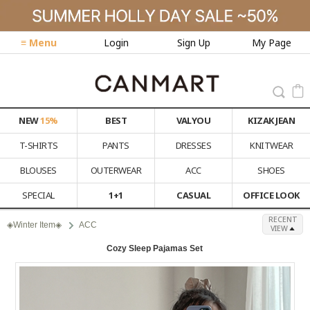
≡ Menu
Login
Sign Up
My Page
NEW
15%
BEST
VALYOU
KIZAK JEAN
T-SHIRTS
PANTS
DRESSES
KNITWEAR
BLOUSES
OUTERWEAR
ACC
SHOES
SPECIAL
1+1
CASUAL
OFFICE LOOK
RECENT
◈Winter Item◈
ACC
VIEW
Cozy Sleep Pajamas Set