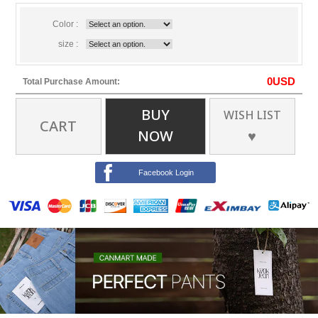
Color :
size :
0
USD
Total Purchase Amount:
BUY
WISH LIST
CART
NOW
♥
Facebook Login