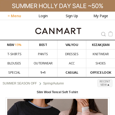
≡ Menu
Login
Sign Up
My Page
NEW
15%
BEST
VALYOU
KIZAK JEAN
T-SHIRTS
PANTS
DRESSES
KNITWEAR
BLOUSES
OUTERWEAR
ACC
SHOES
SPECIAL
1+1
CASUAL
OFFICE LOOK
RECENT
SUMMER SEASON OFF
Spring/Autumn
VIEW
Slim Wool Tencel Soft T-shirt