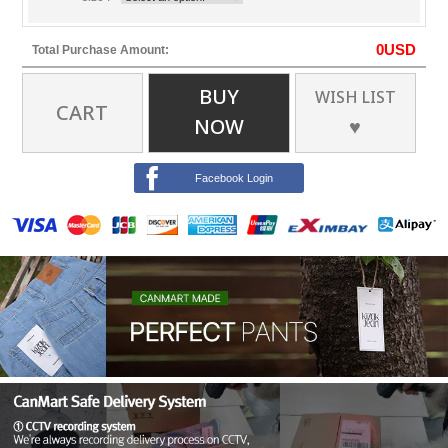
0
USD
Total Purchase Amount:
BUY
WISH LIST
CART
NOW
♥
Facebook Login