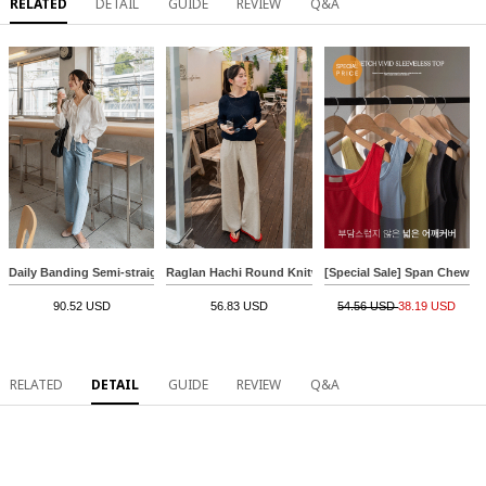
RELATED
DETAIL
GUIDE
REVIEW
Q&A
Daily Banding Semi-straight Denim Pants
Raglan Hachi Round Knitwear
[Special Sale] Span Chewy Vi
90.52 USD
56.83 USD
54.56 USD
38.19 USD
RELATED
DETAIL
GUIDE
REVIEW
Q&A