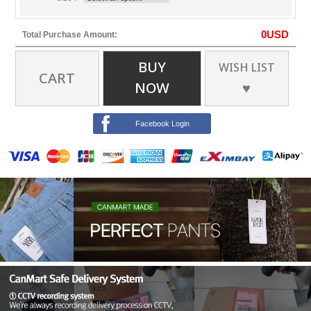
0
USD
Total Purchase Amount:
BUY
WISH LIST
CART
NOW
♥
Facebook Login