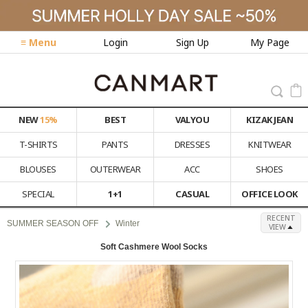
≡ Menu
Login
Sign Up
My Page
NEW
15%
BEST
VALYOU
KIZAK JEAN
T-SHIRTS
PANTS
DRESSES
KNITWEAR
BLOUSES
OUTERWEAR
ACC
SHOES
SPECIAL
1+1
CASUAL
OFFICE LOOK
RECENT
SUMMER SEASON OFF
Winter
VIEW
Soft Cashmere Wool Socks