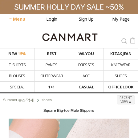
≡ Menu
Login
Sign Up
My Page
NEW
15%
BEST
VALYOU
KIZAK JEAN
T-SHIRTS
PANTS
DRESSES
KNITWEAR
BLOUSES
OUTERWEAR
ACC
SHOES
SPECIAL
1+1
CASUAL
OFFICE LOOK
RECENT
Summer 슈즈/악세
shoes
VIEW
Square Big-toe Mule Slippers