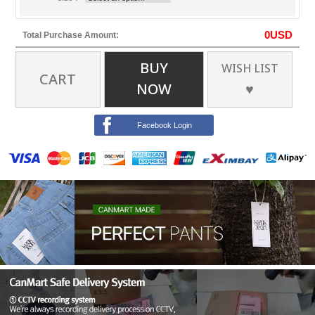
0
USD
Total Purchase Amount:
BUY
WISH LIST
CART
NOW
♥
Facebook Login