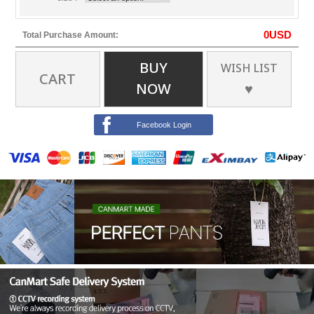
0
USD
Total Purchase Amount:
BUY
WISH LIST
CART
NOW
♥
Facebook Login