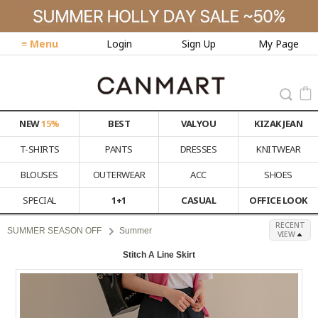
≡ Menu
Login
Sign Up
My Page
NEW
15%
BEST
VALYOU
KIZAK JEAN
T-SHIRTS
PANTS
DRESSES
KNITWEAR
BLOUSES
OUTERWEAR
ACC
SHOES
SPECIAL
1+1
CASUAL
OFFICE LOOK
RECENT
SUMMER SEASON OFF
Summer
VIEW
Stitch A Line Skirt