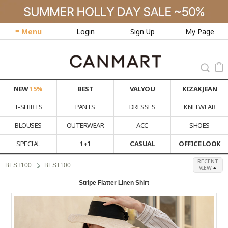
≡ Menu
Login
Sign Up
My Page
NEW
15%
BEST
VALYOU
KIZAK JEAN
T-SHIRTS
PANTS
DRESSES
KNITWEAR
BLOUSES
OUTERWEAR
ACC
SHOES
SPECIAL
1+1
CASUAL
OFFICE LOOK
RECENT
BEST100
BEST100
VIEW
Stripe Flatter Linen Shirt