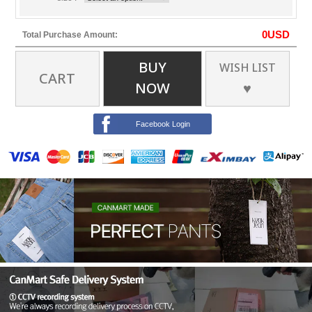
0
USD
Total Purchase Amount:
BUY
WISH LIST
CART
NOW
♥
Facebook Login