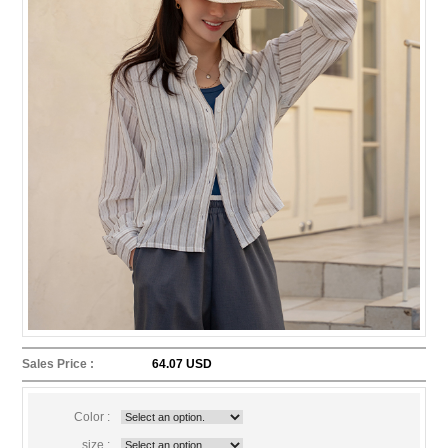
Sales Price :
64.07 USD
Color :
size :