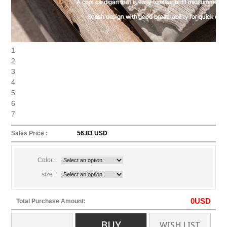
1
2
3
4
5
6
7
Sales Price :
56.83 USD
Color :
size :
0
USD
Total Purchase Amount:
BUY
WISH LIST