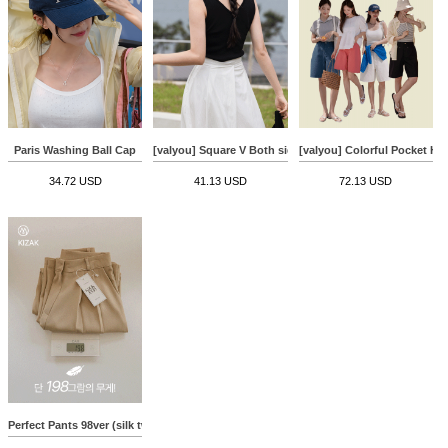
Paris Washing Ball Cap
[valyou] Square V Both sides Sleeveless shirts
[valyou] Colorful Pocket Ha
34.72 USD
41.13 USD
72.13 USD
Perfect Pants 98ver (silk two-pin tuck slacks)