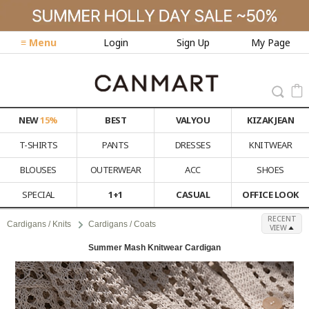
≡ Menu
Login
Sign Up
My Page
NEW
15%
BEST
VALYOU
KIZAK JEAN
T-SHIRTS
PANTS
DRESSES
KNITWEAR
BLOUSES
OUTERWEAR
ACC
SHOES
SPECIAL
1+1
CASUAL
OFFICE LOOK
RECENT
Cardigans / Knits
Cardigans / Coats
VIEW
Summer Mash Knitwear Cardigan