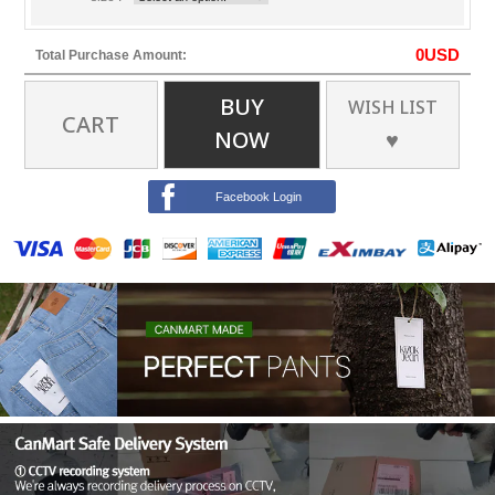
0
USD
Total Purchase Amount:
BUY
WISH LIST
CART
NOW
♥
Facebook Login