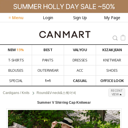
≡ Menu
Login
Sign Up
My Page
NEW
15%
BEST
VALYOU
KIZAK JEAN
T-SHIRTS
PANTS
DRESSES
KNITWEAR
BLOUSES
OUTERWEAR
ACC
SHOES
SPECIAL
1+1
CASUAL
OFFICE LOOK
RECENT
Cardigans / Knits
Round&V-neck&스퀘어넥
VIEW
Summer V Shirring Cap Knitwear