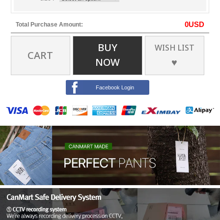
0
USD
Total Purchase Amount:
BUY
WISH LIST
CART
NOW
♥
Facebook Login