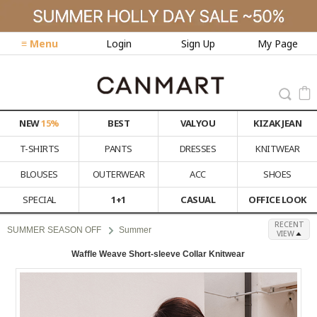
≡ Menu
Login
Sign Up
My Page
NEW
15%
BEST
VALYOU
KIZAK JEAN
T-SHIRTS
PANTS
DRESSES
KNITWEAR
BLOUSES
OUTERWEAR
ACC
SHOES
SPECIAL
1+1
CASUAL
OFFICE LOOK
RECENT
SUMMER SEASON OFF
Summer
VIEW
Waffle Weave Short-sleeve Collar Knitwear