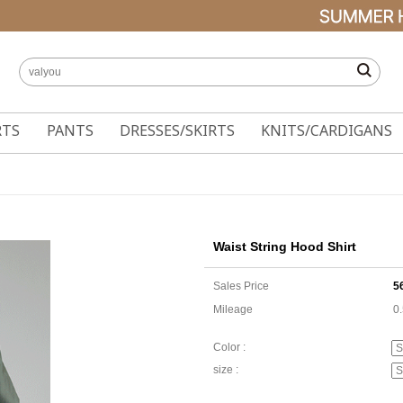
RTS
PANTS
DRESSES/SKIRTS
KNITS/CARDIGANS
Waist String Hood Shirt
Sales Price
5
Mileage
0
Color :
size :