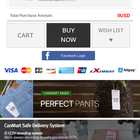
0
USD
Total Purchase Amount:
BUY
WISH LIST
CART
NOW
♥
Facebook Login