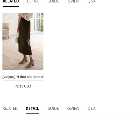
RELATED
DETAIL
GUIDE
REVIEW
Q&A
[valyou] H-line slit spandex long skirt
72.13 USD
RELATED
DETAIL
GUIDE
REVIEW
Q&A