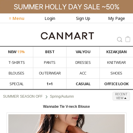
≡ Menu
Login
Sign Up
My Page
NEW
15%
BEST
VALYOU
KIZAK JEAN
T-SHIRTS
PANTS
DRESSES
KNITWEAR
BLOUSES
OUTERWEAR
ACC
SHOES
SPECIAL
1+1
CASUAL
OFFICE LOOK
RECENT
SUMMER SEASON OFF
Spring/Autumn
VIEW
Wannabe Tie V-neck Blouse