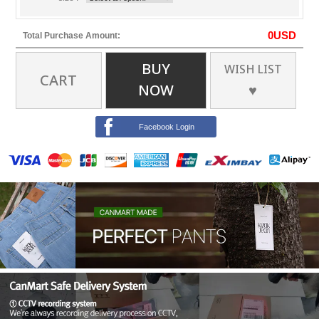
0
USD
Total Purchase Amount:
BUY
WISH LIST
CART
NOW
♥
Facebook Login