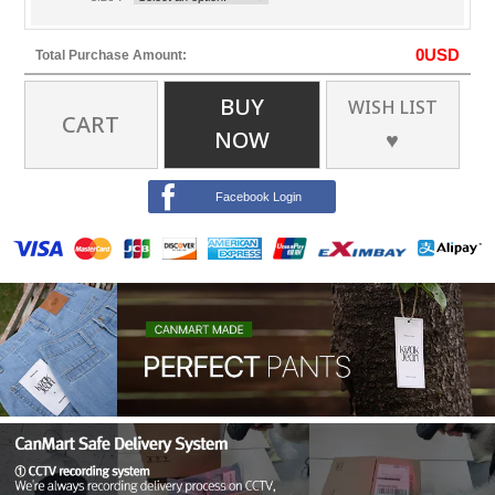
0
USD
Total Purchase Amount:
BUY
WISH LIST
CART
NOW
♥
Facebook Login