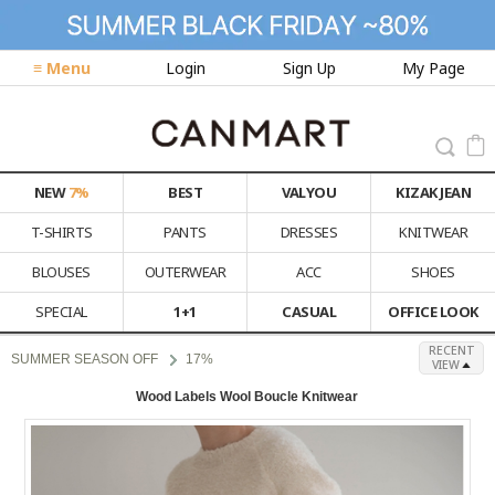
≡ Menu
Login
Sign Up
My Page
NEW
7%
BEST
VALYOU
KIZAK JEAN
T-SHIRTS
PANTS
DRESSES
KNITWEAR
BLOUSES
OUTERWEAR
ACC
SHOES
SPECIAL
1+1
CASUAL
OFFICE LOOK
RECENT
SUMMER SEASON OFF
17%
VIEW
Wood Labels Wool Boucle Knitwear