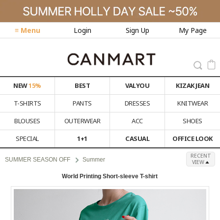
≡ Menu
Login
Sign Up
My Page
NEW
15%
BEST
VALYOU
KIZAK JEAN
T-SHIRTS
PANTS
DRESSES
KNITWEAR
BLOUSES
OUTERWEAR
ACC
SHOES
SPECIAL
1+1
CASUAL
OFFICE LOOK
RECENT
SUMMER SEASON OFF
Summer
VIEW
World Printing Short-sleeve T-shirt