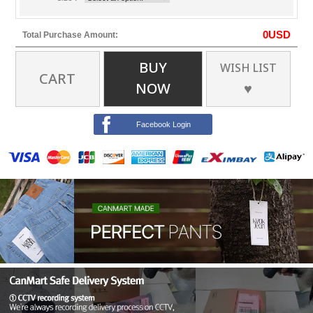
0
USD
Total Purchase Amount:
BUY
WISH LIST
CART
NOW
♥
Facebook Login