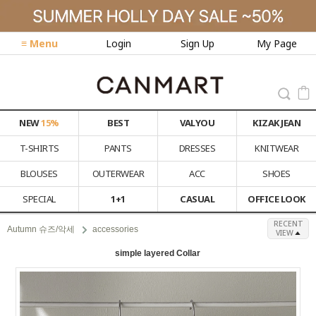
≡ Menu
Login
Sign Up
My Page
NEW
15%
BEST
VALYOU
KIZAK JEAN
T-SHIRTS
PANTS
DRESSES
KNITWEAR
BLOUSES
OUTERWEAR
ACC
SHOES
SPECIAL
1+1
CASUAL
OFFICE LOOK
RECENT
Autumn 슈즈/악세
accessories
VIEW
simple layered Collar