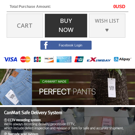
0
USD
Total Purchase Amount:
BUY
WISH LIST
CART
NOW
♥
Facebook Login