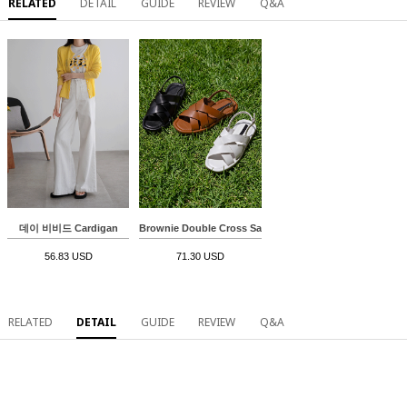
RELATED
DETAIL
GUIDE
REVIEW
Q&A
데이 비비드 Cardigan
Brownie Double Cross Sandals
56.83 USD
71.30 USD
RELATED
DETAIL
GUIDE
REVIEW
Q&A