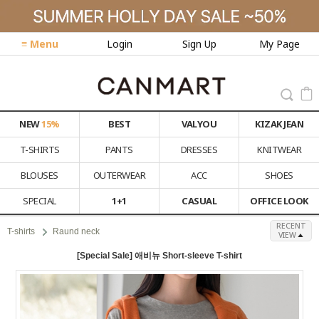
≡ Menu
Login
Sign Up
My Page
NEW
15%
BEST
VALYOU
KIZAK JEAN
T-SHIRTS
PANTS
DRESSES
KNITWEAR
BLOUSES
OUTERWEAR
ACC
SHOES
SPECIAL
1+1
CASUAL
OFFICE LOOK
RECENT
T-shirts
Raund neck
VIEW
[Special Sale] 애비뉴 Short-sleeve T-shirt