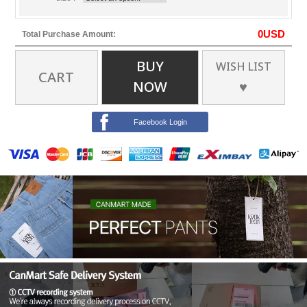
0
USD
Total Purchase Amount:
BUY
WISH LIST
CART
NOW
♥
Facebook Login