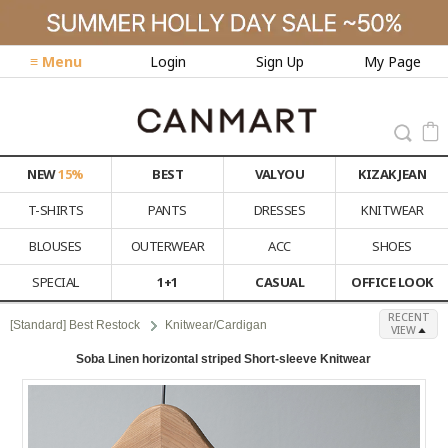
≡ Menu
Login
Sign Up
My Page
NEW
15%
BEST
VALYOU
KIZAK JEAN
T-SHIRTS
PANTS
DRESSES
KNITWEAR
BLOUSES
OUTERWEAR
ACC
SHOES
SPECIAL
1+1
CASUAL
OFFICE LOOK
RECENT
[Standard] Best Restock
Knitwear/Cardigan
VIEW
Soba Linen horizontal striped Short-sleeve Knitwear