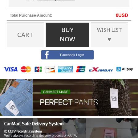
0
USD
Total Purchase Amount:
BUY
WISH LIST
CART
NOW
♥
Facebook Login