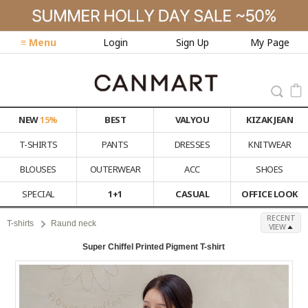
≡ Menu
Login
Sign Up
My Page
NEW
15%
BEST
VALYOU
KIZAK JEAN
T-SHIRTS
PANTS
DRESSES
KNITWEAR
BLOUSES
OUTERWEAR
ACC
SHOES
SPECIAL
1+1
CASUAL
OFFICE LOOK
RECENT
T-shirts
Raund neck
VIEW
Super Chiffel Printed Pigment T-shirt