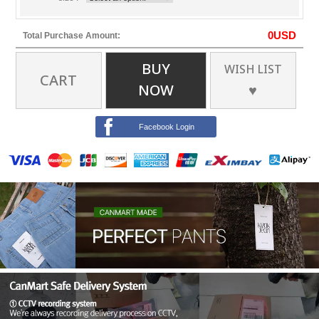
0
USD
Total Purchase Amount:
BUY
WISH LIST
CART
NOW
♥
Facebook Login