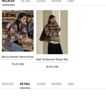
RELATED
DETAIL
GUIDE
REVIEW
Q&A
Mocca Nordic Wool Knitwear Cardigan
Half Turtleneck Stripe Wool Knitwear
75.43 USD
56.83 USD
RELATED
DETAIL
GUIDE
REVIEW
Q&A