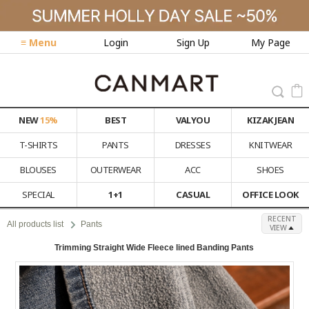
≡ Menu
Login
Sign Up
My Page
NEW
15%
BEST
VALYOU
KIZAK JEAN
T-SHIRTS
PANTS
DRESSES
KNITWEAR
BLOUSES
OUTERWEAR
ACC
SHOES
SPECIAL
1+1
CASUAL
OFFICE LOOK
RECENT
All products list
Pants
VIEW
Trimming Straight Wide Fleece lined Banding Pants