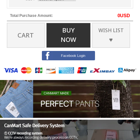
0
USD
Total Purchase Amount:
BUY
WISH LIST
CART
NOW
♥
Facebook Login